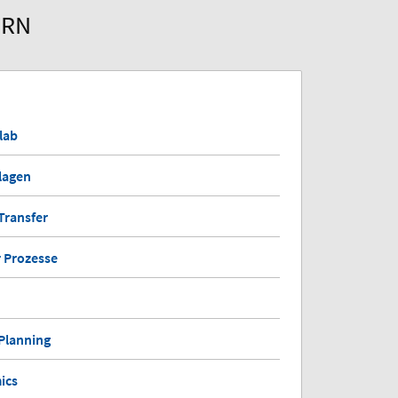
ERN
lab
lagen
Transfer
 Prozesse
Planning
ics